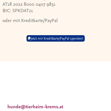
AT18 2022 8000 0407 9851
BIC: SPKDAT21
oder mit Kreditkarte/PayPal
Jetzt mit Kreditkarte/PayPal spenden!
Wir nehmen uns viel Zeit für Dich und Deine
Wünsche. Deshalb
finden Vermittlungsgespräche nach
Terminvereinbarung statt.
Tieranfragen unter:
hunde@tierheim-krems.at