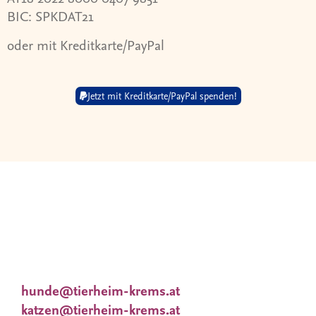
BIC: SPKDAT21
oder mit Kreditkarte/PayPal
Jetzt mit Kreditkarte/PayPal spenden!
Wir nehmen uns viel Zeit für Dich und Deine
Wünsche. Deshalb
finden Vermittlungsgespräche nach
Terminvereinbarung statt.
Tieranfragen unter:
hunde@tierheim-krems.at
katzen@tierheim-krems.at