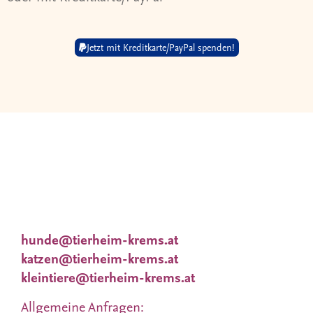
Jetzt mit Kreditkarte/PayPal spenden!
Wir nehmen uns viel Zeit für Dich und Deine
Wünsche. Deshalb
finden Vermittlungsgespräche nach
Terminvereinbarung statt.
Tieranfragen unter:
hunde@tierheim-krems.at
katzen@tierheim-krems.at
kleintiere@tierheim-krems.at
Allgemeine Anfragen: