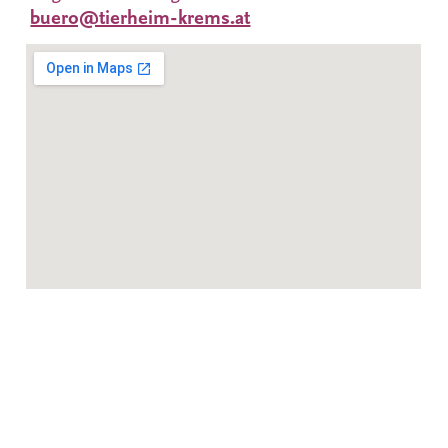
buero@tierheim-krems.at
Datenschutzerklärung
Impressum
Tierschutzverein Krems
Tierheim Krems