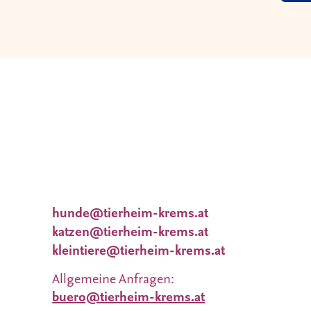
Wir nehmen uns viel Zeit für Dich und Dein
Wünsche. Deshalb
finden Vermittlungsgespräche nach
Terminvereinbarung statt.
Tieranfragen unter:
hunde@tierheim-krems.at
katzen@tierheim-krems.at
kleintiere@tierheim-krems.at
Allgemeine Anfragen:
buero@tierheim-krems.at