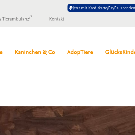
Jetzt mit Kreditkarte/PayPal spenden
/*
s Tierambulanz
Kontakt
e
Kaninchen & Co
AdopTiere
GlücksKind