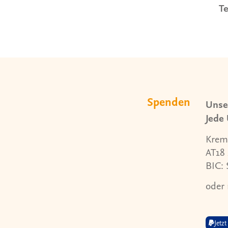
T
Spenden
Unser
Jede 
Krem
AT18
BIC:
oder 
Jetz