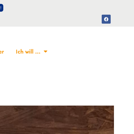
!
er
Ich will …