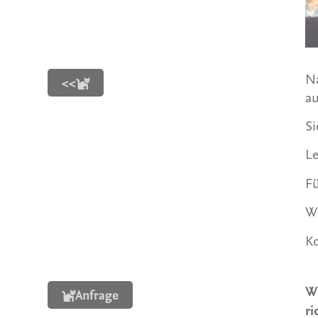
Na
<<
a
Si
Le
Fü
We
K
Wi
Anfrage
ri