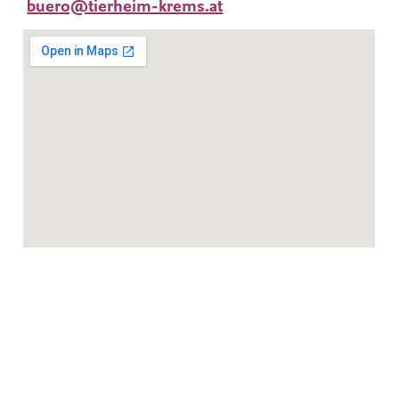
buero@tierheim-krems.at
Datenschutzerklärung
Impressum
Tierschutzverein Krems
Tierheim Krems