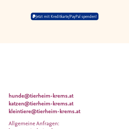
Jetzt mit Kreditkarte/PayPal spenden!
Wir nehmen uns viel Zeit für Dich und Deine
Wünsche. Deshalb
finden Vermittlungsgespräche nach
Terminvereinbarung statt.
Tieranfragen unter:
hunde@tierheim-krems.at
katzen@tierheim-krems.at
kleintiere@tierheim-krems.at
Allgemeine Anfragen: