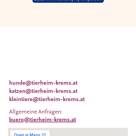
Wir nehmen uns viel Zeit für Dich und Deine
Wünsche. Deshalb
finden Vermittlungsgespräche nach
Terminvereinbarung statt.
Tieranfragen unter:
hunde@tierheim-krems.at
katzen@tierheim-krems.at
kleintiere@tierheim-krems.at
Allgemeine Anfragen:
buero@tierheim-krems.at