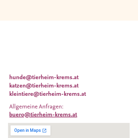
Wir nehmen uns viel Zeit für Dich und Deine
Wünsche. Deshalb
finden Vermittlungsgespräche nach
Terminvereinbarung statt.
Tieranfragen unter:
hunde@tierheim-krems.at
katzen@tierheim-krems.at
kleintiere@tierheim-krems.at
Allgemeine Anfragen:
buero@tierheim-krems.at