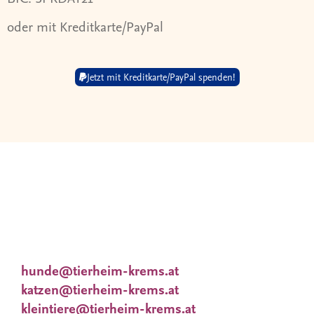
oder mit Kreditkarte/PayPal
Jetzt mit Kreditkarte/PayPal spenden!
Wir nehmen uns viel Zeit für Dich und Deine
Wünsche. Deshalb
finden Vermittlungsgespräche nach
Terminvereinbarung statt.
Tieranfragen unter:
hunde@tierheim-krems.at
katzen@tierheim-krems.at
kleintiere@tierheim-krems.at